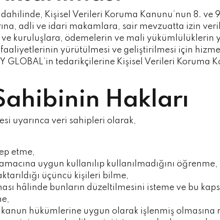
ar dahilinde, Kişisel Verileri Koruma Kanunu’nun 8. ve
na, adli ve idari makamlara, sair mevzuatta izin veril
 kuruluşlara, ödemelerin ve mali yükümlülüklerin ye
yetlerinin yürütülmesi ve geliştirilmesi için hizmet a
LOBAL’in tedarikçilerine Kişisel Verileri Koruma Kan
 Sahibinin Hakları
si uyarınca veri sahipleri olarak,
alep etme,
n amacına uygun kullanılıp kullanılmadığını öğrenme,
aktarıldığı üçüncü kişileri bilme,
lması hâlinde bunların düzeltilmesini isteme ve bu kap
me,
ğer kanun hükümlerine uygun olarak işlenmiş olmasına 