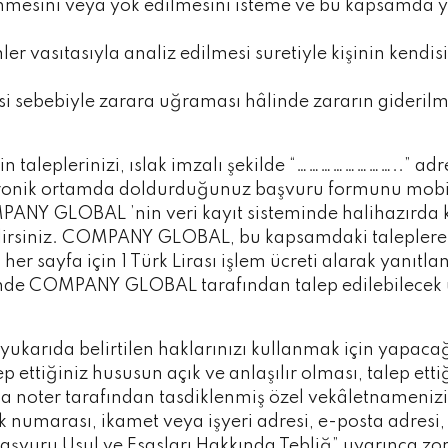
linmesini veya yok edilmesini isteme ve bu kapsamda yap
er vasıtasıyla analiz edilmesi suretiyle kişinin kendi
esi sebebiyle zarara uğraması hâlinde zararın giderilm
 taleplerinizi, ıslak imzalı şekilde “……………………..” adre
tronik ortamda doldurduğunuz başvuru formunu mobil 
ANY GLOBAL ’nin veri kayıt sisteminde halihazırda ka
irsiniz. COMPANY GLOBAL, bu kapsamdaki taleplere ya
er sayfa için 1 Türk Lirası işlem ücreti alarak yanıtl
alinde COMPANY GLOBAL tarafından talep edilebilecek ü
 yukarıda belirtilen haklarınızı kullanmak için yapaca
p ettiğiniz hususun açık ve anlaşılır olması, talep etti
a noter tarafından tasdiklenmiş özel vekâletnamenizi
k numarası, ikamet veya işyeri adresi, e-posta adresi,
şvuru Usul ve Esasları Hakkında Tebliğ” uyarınca zo