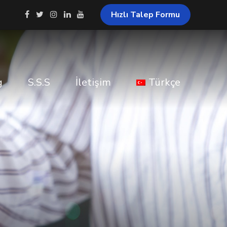
Hızlı Talep Formu
g
S.S.S
İletişim
Türkçe
English
Русский