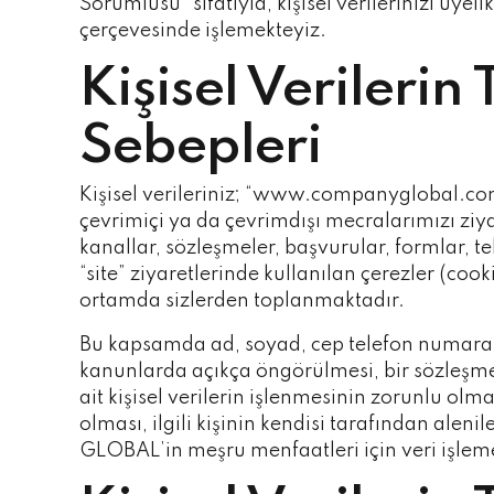
Sorumlusu” sıfatıyla, kişisel verilerinizi üy
çerçevesinde işlemekteyiz.
Kişisel Verileri
Sebepleri
Kişisel verileriniz; “www.companyglobal.com
çevrimiçi ya da çevrimdışı mecralarımızı ziyar
kanallar, sözleşmeler, başvurular, formlar, te
“site” ziyaretlerinde kullanılan çerezler (coo
ortamda sizlerden toplanmaktadır.
Bu kapsamda ad, soyad, cep telefon numarası,
kanunlarda açıkça öngörülmesi, bir sözleşme
ait kişisel verilerin işlenmesinin zorunlu ol
olması, ilgili kişinin kendisi tarafından ale
GLOBAL’in meşru menfaatleri için veri işleme