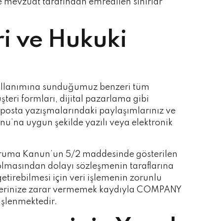
 ve mevzuat tarafından emredilen sınırlar
ri ve Hukuki
 kullanımına sunduğumuz benzeri tüm
şteri formları, dijital pazarlama gibi
a e-posta yazışmalarındaki paylaşımlarınız ve
nunu’na uygun şekilde yazılı veya elektronik
i Koruma Kanun’un 5/2 maddesinde gösterilen
olmasından dolayı sözleşmenin taraflarına
etirebilmesi için veri işlemenin zorunlu
ürlüklerinize zarar vermemek kaydıyla COMPANY
işlenmektedir.