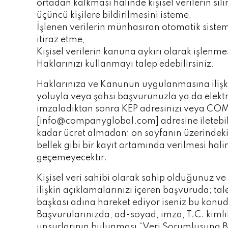
ortadan kalkması hâlinde kişisel verilerin si
üçüncü kişilere bildirilmesini isteme,
İşlenen verilerin münhasıran otomatik sisteml
itiraz etme,
Kişisel verilerin kanuna aykırı olarak işlenm
Haklarınızı kullanmayı talep edebilirsiniz.
Haklarınıza ve Kanunun uygulanmasına ilişkin
yoluyla veya şahsi başvurunuzla ya da elek
imzaladıktan sonra KEP adresinizi veya COMP
[info@companyglobal.com] adresine iletebil
kadar ücret almadan; on sayfanın üzerindeki h
bellek gibi bir kayıt ortamında verilmesi h
geçemeyecektir.
Kişisel veri sahibi olarak sahip olduğunuz ve
ilişkin açıklamalarınızı içeren başvuruda; tale
başkası adına hareket ediyor iseniz bu konud
Başvurularınızda, ad-soyad, imza, T.C. kimli
unsurlarının bulunması “Veri Sorumlusuna Ba