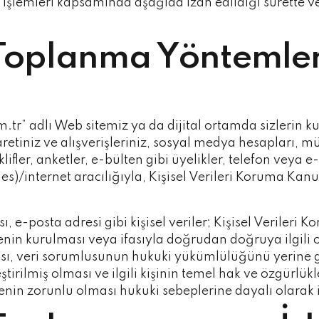
elik işlemleri kapsamında aşağıda izah edildiği surette
n Toplanma Yöntemle
.tr” adlı Web sitemiz ya da dijital ortamda sizlerin
etiniz ve alışverişleriniz, sosyal medya hesapları, mü
klifler, anketler, e-bülten gibi üyelikler, telefon vey
kies)/internet aracılığıyla, Kişisel Verileri Koruma Ka
 e-posta adresi gibi kişisel veriler; Kişisel Veriler
nin kurulması veya ifasıyla doğrudan doğruya ilgili 
ması, veri sorumlusunun hukuki yükümlülüğünü yerine g
nileştirilmiş olması ve ilgili kişinin temel hak ve özg
nin zorunlu olması hukuki sebeplerine dayalı olarak 