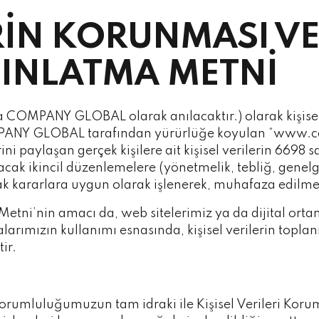
ERİN KORUNMASI VE
INLATMA METNİ
 COMPANY GLOBAL olarak anılacaktır.) olarak kişisel
OMPANY GLOBAL tarafından yürürlüğe koyulan “www.c
rini paylaşan gerçek kişilere ait kişisel verilerin 6698
k ikincil düzenlemelere (yönetmelik, tebliğ, genelge) 
ak kararlara uygun olarak işlenerek, muhafaza edilm
 Metni’nin amacı da, web sitelerimiz ya da dijital or
arımızın kullanımı esnasında, kişisel verilerin toplanm
ir.
sorumluluğumuzun tam idraki ile Kişisel Verileri Korum