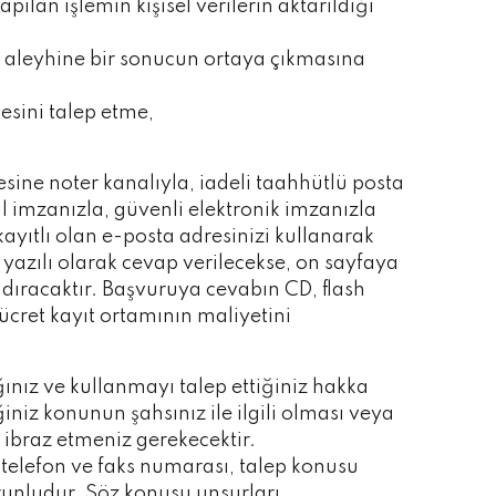
ılan işlemin kişisel verilerin aktarıldığı
si aleyhine bir sonucun ortaya çıkmasına
esini talep etme,
sine noter kanalıyla, iadeli taahhütlü posta
imzanızla, güvenli elektronik imzanızla
yıtlı olan e-posta adresinizi kullanarak
zılı olarak cevap verilecekse, on sayfaya
andıracaktır. Başvuruya cevabın CD, flash
cret kayıt ortamının maliyetini
ğınız ve kullanmayı talep ettiğiniz hakka
ğiniz konunun şahsınız ile ilgili olması veya
 ibraz etmeniz gerekecektir.
 telefon ve faks numarası, talep konusu
runludur. Söz konusu unsurları