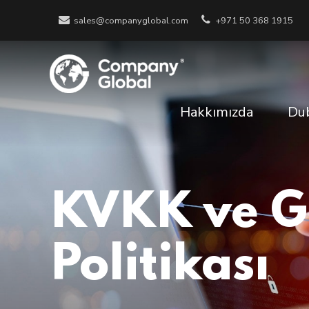
sales@companyglobal.com
+971 50 368 1915
Hakkımızda
Dub
KVKK ve Gi
Politikası