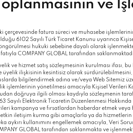
n Toplanmasının ve İ
ilişki çerçevesinde fatura süreci ve muhasebe işlemlerin
uğu 6102 Sayılı Türk Ticaret Kanunu uyarınca Kişis
örülmesi hukuki sebebine dayalı olarak işlenmekte, T
 sıfatıyla COMPANY GLOBAL tarafından saklanmaktadı
üyelik ve hizmet satış sözleşmesinin kurulması ifası, b
üyelik ilişkisinin kesintisiz olarak sürdürülebilmesini
uslarda bilgilendirmek adına ve/veya Web Sitemiz üze
lik işlemlerinin yönetilmesi amacıyla Kişisel Verile
dan doğruya ilgili olması kaydıyla sözleşmenin taraflar
63 Sayılı Elektronik Ticaretin Düzenlenmesi Hakkınd
eri kampanya ve fırsatlardan haberdar etmek veya hi
le etkin iletişim kurma gibi amaçlarla ya da hizmetler
uka aykırı kullanımını engellemek amacıyla, Veri Soruml
COMPANY GLOBAL tarafından saklanmakta ve işlenmekt