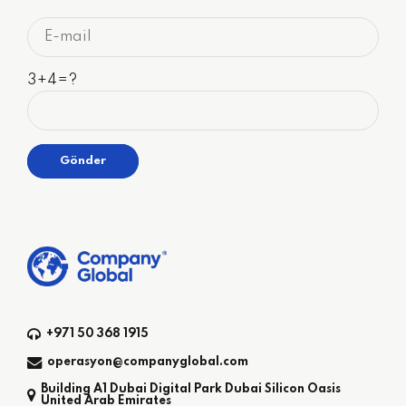
3+4=?
+971 50 368 1915
operasyon@companyglobal.com
Building A1 Dubai Digital Park Dubai Silicon Oasis
United Arab Emirates