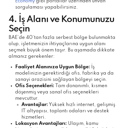
Economy
gibi portallar üzerinden unvan
sorgulaması yapabilirsiniz.
4. İş Alanı ve Konumunuzu
Seçin
BAE’de 40’tan fazla serbest bölge bulunmakta
olup, işletmenizin ihtiyaçlarına uygun alanı
seçmek büyük önem taşır. Bu aşamada dikkate
almanız gerekenler:
Faaliyet Alanınıza Uygun Bölge:
İş
modelinizin gerektirdiği ofis, fabrika ya da
sanayi arazisini sağlayan bölgeyi seçin.
Ofis Seçenekleri:
Tam donanımlı, kısmen
döşenmiş veya sanal ofis seçenekleri
mevcuttur.
Avantajlar:
Yüksek hızlı internet, gelişmiş
IT altyapısı, toplantı odaları ve destek
hizmetleri.
Lokasyon Avantajları:
Ulaşım, kamu